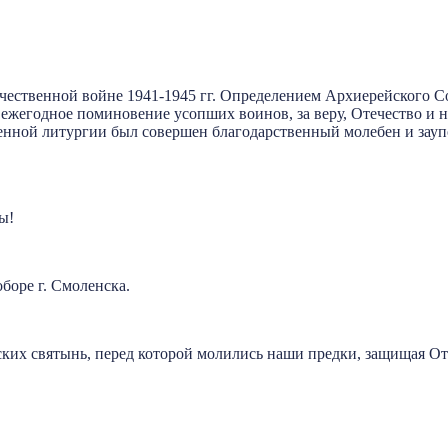
течественной войне 1941-1945 гг. Определением Архиерейского 
е ежегодное поминовение усопших воинов, за веру, Отечество и
нной литургии был совершен благодарственный молебен и заупо
ы!
боре г. Смоленска.
их святынь, перед которой молились наши предки, защищая Оте