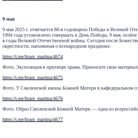
9
мая
9 мая 2025 г. отмечается 80-я годовщина Победы в Великой О
1994 года установлено совершать в День Победы, 9 мая, особо
в годы Великой Отечественной войны. Сегодня после Божестве
окрестности, напоминая о всенародном празднике.
https://t.me/hram_martina/4674
Фото. Экспозиция в притворе храма. Приносите свои материал
https://t.me/hram_martina/4675
Фото. У Смоленской иконы Божией Матери в кафедеральном со
https://t.me/hram_martina/4676
Фото. Образ Смоленской Божией Матери — одна из всероссийск
https://t.me/hram_martina/4677