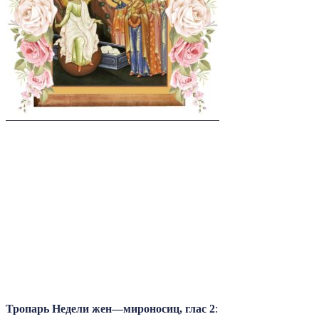
Тропарь Недели жен
—
мироносиц
,
глас
2
: