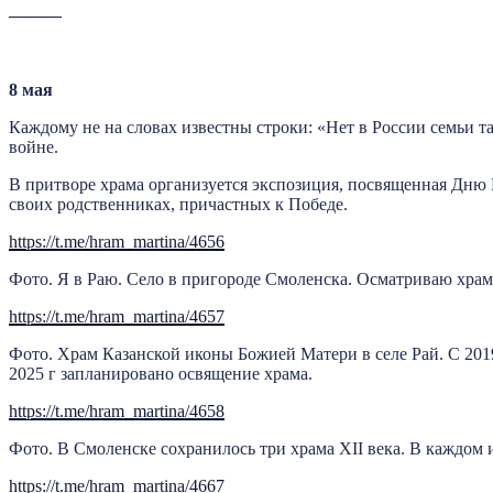
———
8
мая
Каждому не на словах известны строки: «Нет в России семьи 
войне.
В притворе храма организуется экспозиция, посвященная Дню 
своих родственниках, причастных к Победе.
https://t.me/hram_martina/4656
Фото. Я в Раю. Село в пригороде Смоленска. Осматриваю храм
https://t.me/hram_martina/4657
Фото. Храм Казанской иконы Божией Матери в селе Рай. С 201
2025 г запланировано освящение храма.
https://t.me/hram_martina/4658
Фото. В Смоленске сохранилось три храма XII века. В каждом 
https://t.me/hram_martina/4667