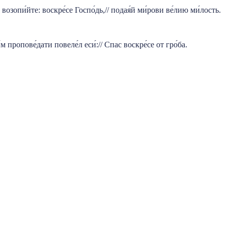
озопи́йте: воскре́се Госпо́дь,// подая́й ми́рови ве́лию ми́лость.
 пропове́дати повеле́л еси́:// Спас воскре́се от гро́ба.