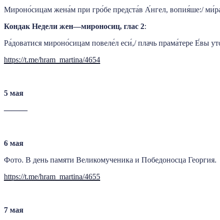
Мироно́сицам жена́м при гро́бе предста́в А́нгел, вопия́ше:/ ми́ра
Кондак Недели жен
—
мироносиц
,
глас
2
:
Ра́доватися мироно́сицам повеле́л еси́,/ плачь прама́тере Е́вы уто
https://t.me/hram_martina/4654
5
мая
———
6
мая
Фото. В день памяти Великомученика и Победоносца Георгия.
https://t.me/hram_martina/4655
7
мая