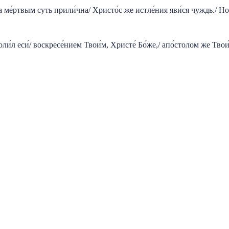
 ме́ртвым суть прили́чна/ Христо́с же истле́ния яви́ся чуждь./ Но в
ли́л еси́/ воскресе́нием Твои́м, Христе́ Бо́же,/ апо́столом же Твои́м